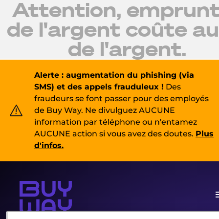
Attention, emprunt
de l'argent coûte au
de l'argent.
Alerte : augmentation du phishing (via
SMS) et des appels frauduleux !
Des
fraudeurs se font passer pour des employés
de Buy Way. Ne divulguez AUCUNE
information par téléphone ou n'entamez
AUCUNE action si vous avez des doutes.
Plus
d'infos.
m