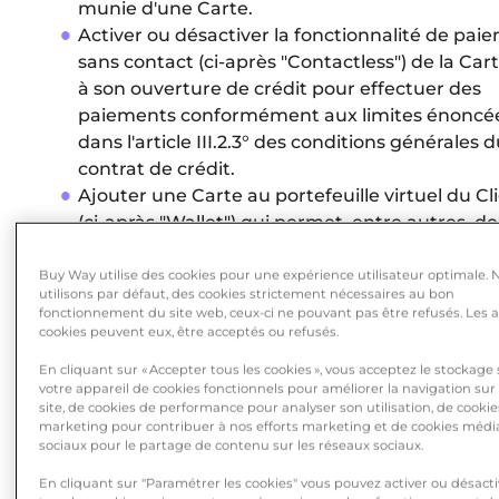
munie d'une Carte.
Activer ou désactiver la fonctionnalité de pai
sans contact (ci-après "Contactless") de la Cart
à son ouverture de crédit pour effectuer des
paiements conformément aux limites énoncé
dans l'article III.2.3° des conditions générales 
contrat de crédit.
Ajouter une Carte au portefeuille virtuel du Cl
(ci-apràs "Wallet") qui permet, entre autres, de
réaliser des achats, en ligne et en magasin, de
un Appareil Mobile de façon sécurisée via
Buy Way utilise des cookies pour une expérience utilisateur optimale. 
utilisons par défaut, des cookies strictement nécessaires au bon
l'Application ou via une application tierce de
fonctionnement du site web, ceux-ci ne pouvant pas être refusés. Les 
paiement telle que, mais sans s'y limiter, Appl
cookies peuvent eux, être acceptés ou refusés.
ou Google Pay (ci-après "l'Application Tierce de
En cliquant sur « Accepter tous les cookies », vous acceptez le stockage
Paiement").
votre appareil de cookies fonctionnels pour améliorer la navigation sur
Conserver et centraliser les versions numériq
site, de cookies de performance pour analyser son utilisation, de cookie
marketing pour contribuer à nos efforts marketing et de cookies médi
de ses Cartes par le biais du Wallet.
sociaux pour le partage de contenu sur les réseaux sociaux.
Consulter les informations relatives à son
En cliquant sur "Paramétrer les cookies" vous pouvez activer ou désacti
ouverture de crédit à durée indéterminée, Bu