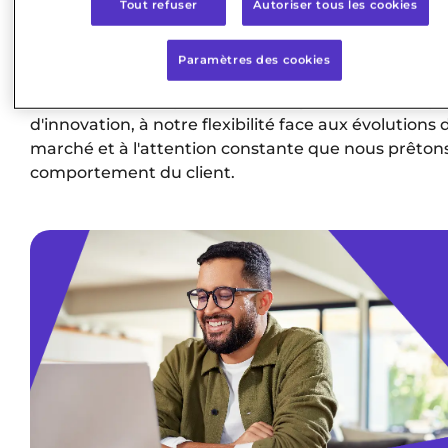
Tout refuser
Autoriser tous les cookies
Plus de 30 ans d'expérience avec des détaillants de
premier plan nous permettent d'asseoir notre posi
Paramètres des cookies
de leader du marché dans le domaine des
financements en point de vente grâce à notre capa
d'innovation, à notre flexibilité face aux évolutions 
marché et à l'attention constante que nous prêton
comportement du client.